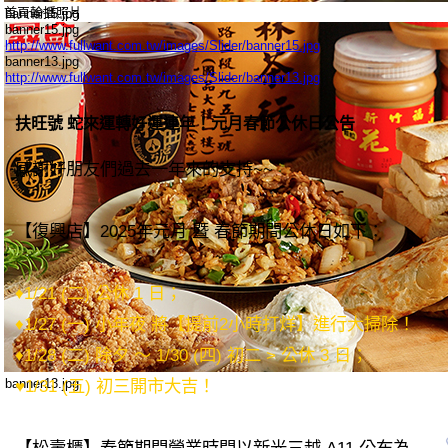
首頁輪播照片
banner15.jpg
banner15.jpg
http://www.fullwant.com.tw/images/Slider/banner15.jpg
banner13.jpg
http://www.fullwant.com.tw/images/Slider/banner13.jpg
扶旺號 蛇來運轉好運連年！元月春節公休日公告
感謝好朋友們過去一年來的支持~~
【復興店】2025年元月 暨 春節期間公休日如下：
♦1/21 (二) 公休 1 日；
♦1/27 (一) 小年夜 將【提前2小時打烊】進行大掃除！
♦1/28 (二) 除夕 ～ 1/30 (四) 初二 > 公休 3 日；
banner13.jpg
♥1/31 (五) 初三開市大吉！