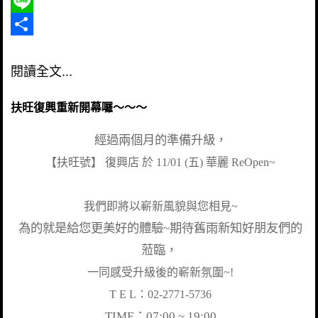
Facebook
Line
Share
閱讀全文...
扶旺復興重新開幕囉～～～
經過兩個月的準備升級，
【扶旺號】 復興店 於 11/01 (五) 華麗 ReOpen~
我們即將以嶄新風貌與您相見~
為的就是給您更美好的體驗~期待舊雨新知好朋友們的
蒞臨，
一同感受升級後的嶄新氛圍
~!
T E L：02-2771-5736
TIME：07:00 ~ 19:00