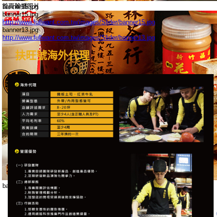
首頁輪播照片
banner15.jpg
banner15.jpg
http://www.fullwant.com.tw/images/Slider/banner15.jpg
banner13.jpg
http://www.fullwant.com.tw/images/Slider/banner13.jpg
扶旺號海外代理
banner13.jpg