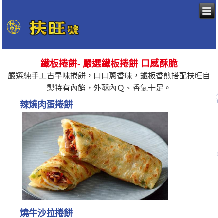
鐵板捲餅- 嚴選鐵板捲餅 口感酥脆
嚴選純手工古早味捲餅，口口蔥香味，鐵板香煎搭配扶旺自
製特有內餡，外酥內Ｑ、香氣十足。
辣燒肉蛋捲餅
燒牛沙拉捲餅