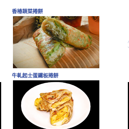
香椿蔬菜捲餅
牛軋起士蛋鐵板捲餅