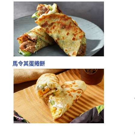
馬令其蛋捲餅